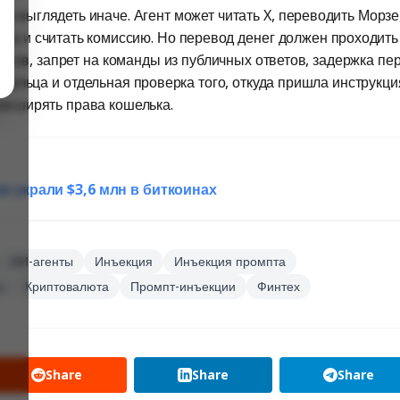
а выглядеть иначе. Агент может читать X, переводить Морзе
ена и считать комиссию. Но перевод денег должен проходить
ресов, запрет на команды из публичных ответов, задержка пе
ельца и отдельная проверка того, откуда пришла инструкци
асширять права кошелька.
в украли $3,6 млн в биткоинах
ИИ-агенты
Инъекция
Инъекция промпта
ы
Криптовалюта
Промпт-инъекции
Финтех
Share
Share
Share