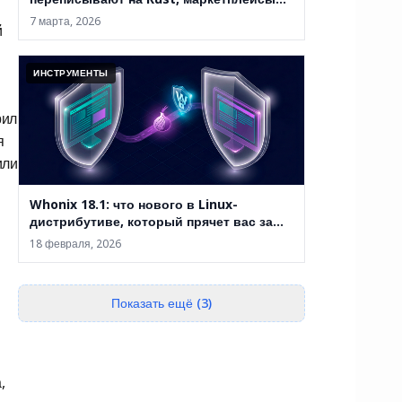
закрывают, а анонимность уже не
7 марта, 2026
й
абсолютна
ИНСТРУМЕНТЫ
рил
я
или
Whonix 18.1: что нового в Linux-
дистрибутиве, который прячет вас за
двумя виртуальными машинами
18 февраля, 2026
Показать ещё (3)
,