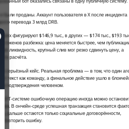
ированный бот оказались связаны в одну публичную систему.
 были проданы. Аккаунт пользователя в X после инцидента
дного перевода 3 млрд DRB.
циях фигурируют $146,9 тыс., в других — $174 тыс., $193 ты
ем-токенов разбежка: цена меняется быстрее, чем публикаци
кая ликвидность, крупный слив мог резко сдвинуть цену, а
ента расчёта.
то серьёзный кейс. Реальная проблема — в том, что один аг
тот текст как команду, а финальное действие ушло в блокчей
в и подтверждения человеком.
ой ИТ-системе ошибочную операцию иногда можно остановит
атора. В ончейн-среде успешная транзакция становится факт
вод, дальше остаются только социальные договорённости,
не повторить ошибку.