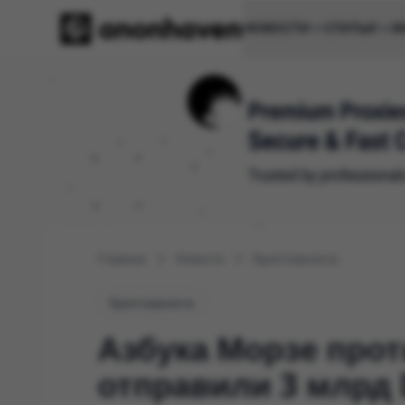
НОВОСТИ
СТАТЬИ
И
Главная
Новости
Криптовалюта
Криптовалюта
Азбука Морзе прот
отправили 3 млрд 