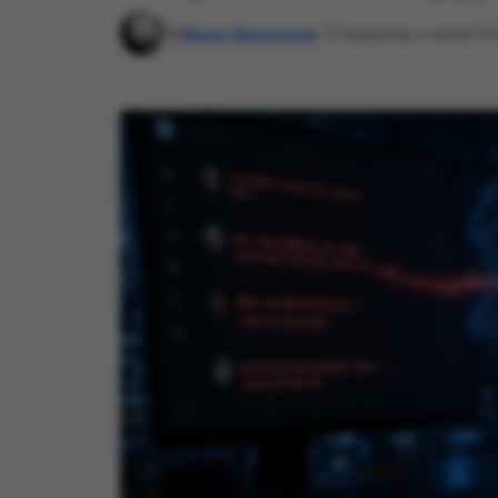
By
Маша Даровская
, IT-редактор и автор
14: