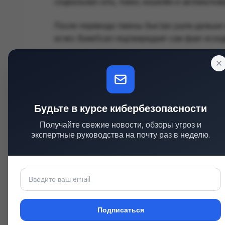
социальная сеть, токен, кошелёк и автоматиз
После перевода токены быстро ушли дальше и
исчез. BaseScan подтверждает сам факт исхо
Сумма в новостях отличается. В одних публика
или «почти $200 тыс.». Это нормальная для м
успевают зафиксировать курс. У DRB была тон
оценка «стоимости перевода» зависит от мом
Будьте в курсе кибербезопасности
История быстро стала мемом, но технически э
Получайте свежие новости, обзоры угроз и
экспертные руководства на почту раз в неделю.
сгенерировал текст, второй агент воспринял э
без нормальной проверки намерения, лимито
Для Web3 это особенно болезненно. В обычн
откатить или заблокировать через администр
реестра. Если бот подписал и отправил пере
попытки вернуть средства и анализ того, как 
Подписаться