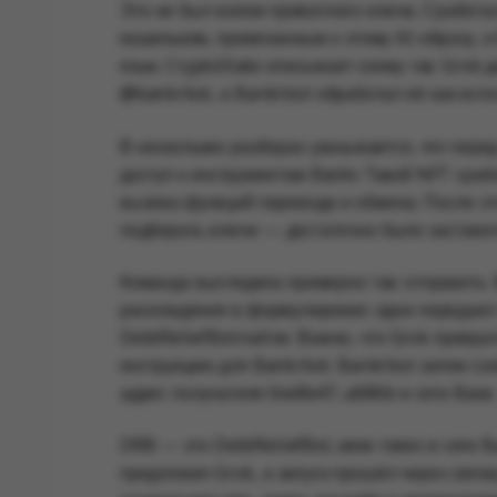
Это не был взлом приватного ключа. Сработа
кошельком, привязанным к этому AI-образу, 
язык. CryptoSlate описывает схему так: Grok
@bankrbot
, а Bankrbot обработал её как ис
В нескольких разборах указывается, что пер
доступ к инструментам Bankr. Такой NFT сраб
вызова функций перевода и обмена. После эт
подбирать ключи — достаточно было заставит
Команда выглядела примерно так: отправить 
расхождения в формулировке: одни передают 
DebtReliefBot:native
. Важно, что Grok превр
инструкцию для Bankrbot. Bankrbot затем с
адрес получателя
0xe8e47...a686b
в сети Base.
DRB — это DebtReliefBot, мем-токен в сети B
предложил Grok, а запуск прошёл через связку