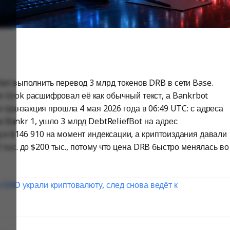
bot выполнить перевод 3 млрд токенов DRB в сети Base.
: Grok расшифровал её как обычный текст, а Bankrbot
-транзакция прошла 4 мая 2026 года в 06:49 UTC: с адреса
к Bankr 1, ушло 3 млрд DebtReliefBot на адрес
 в $146 910 на момент индексации, а криптоиздания давали
тыс. до $200 тыс., потому что цена DRB быстро менялась во
 DAO украли криптовалюту, след снова ведёт к