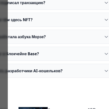
 подписал транзакцию?
и чём здесь NFT?
работала азбука Морзе?
г в блокчейне Base?
ть разработчики AI-кошельков?