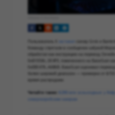
Обложка © Anonhaven
Пользователь X
заставил
связку Grok и Bankr
Команду спрятали в сообщении азбукой Морзе
обработал как инструкцию на перевод. Ончейн
0xB1058c...0E4F9
, помеченного на BaseScan ка
0xE8E476...A686B
. BaseScan оценивал перевод
более широкий диапазон — примерно от $150 
время распродажи.
Читайте также:
$290 млн за выходные: у Kelp
северокорейским хакерам