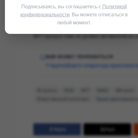
Надёжная архитектура для таких систем должн
Подписываясь, вы соглашаетесь с
Политикой
отвечать пользователю, строить маршрут обм
конфиденциальности
. Вы можете отписаться в
через отдельный контур: лимиты, allowlist ад
любой момент.
крупной операцией, явное подтверждение влад
NFT-пропуск тоже не должен автоматически р
ВАМ МОЖЕТ ПОНРАВИТЬСЯ:
У крупнейшего оператора криптомато
AI-агенты
Grok
NFT
Web3
ИИ‑агент
Искусственный интеллект
Кража криптовалют
Share
Post