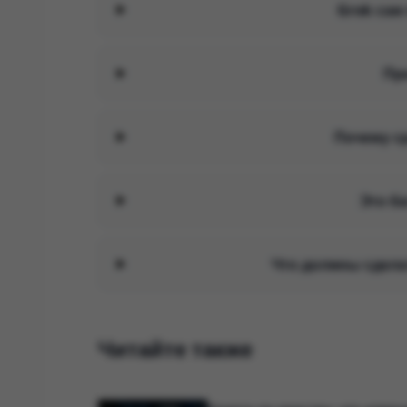
Grok сам
Пр
Почему с
Это ба
Что должны сдела
Читайте также