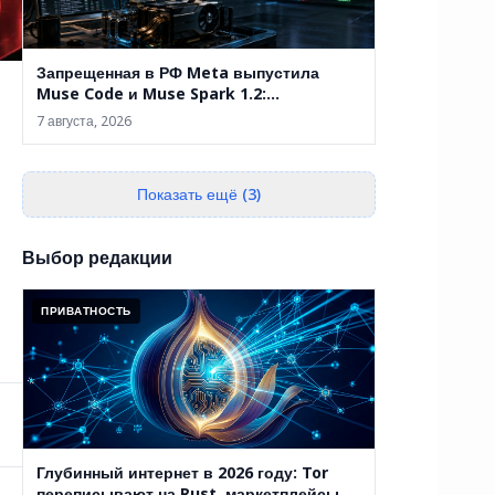
Запрещенная в РФ Meta выпустила
Muse Code и Muse Spark 1.2:
терминальный ИИ-агент продолжает
7 августа, 2026
работу после сбоя
Показать ещё (3)
Выбор редакции
ПРИВАТНОСТЬ
Глубинный интернет в 2026 году: Tor
переписывают на Rust, маркетплейсы