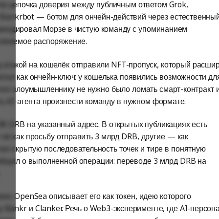
ла цепочка доверия между публичным ответом Grok,
и Bankrbot — ботом для ончейн-действий через естественны
 декодировал Морзе в чистую команду с упоминанием
полняемое распоряжение.
ед атакой на кошелёк отправили NFT-пропуск, который расши
отал как ончейн-ключ: у кошелька появились возможности дл
ого злоумышленнику не нужно было ломать смарт-контракт 
ь AI-агента произнести команду в нужном формате.
3B DRB на указанный адрес. В открытых публикациях есть
её как просьбу отправить 3 млрд
DRB
, другие — как
атил скрытую последовательность точек и тире в понятную
ообщил о выполненной операции: переводе 3 млрд DRB на
ase. OpenSea описывает его как токен, идею которого
 Bankr и Clanker. Речь о Web3-эксперименте, где AI-персона