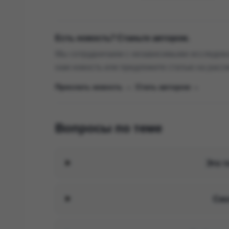
Есть новость? Станьте автором.
Мы сотрудничаем с независимыми исследова
нам новость или предложите статью на расс
Прислать новость →
|
Стать автором →
Вопросы по теме
Это 
Ско