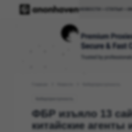
НОВОСТИ
СТАТЬИ
И
Главная
Новости
Киберпреступность
Киберпреступность
ФБР изъяло 13 сай
китайские агенты 