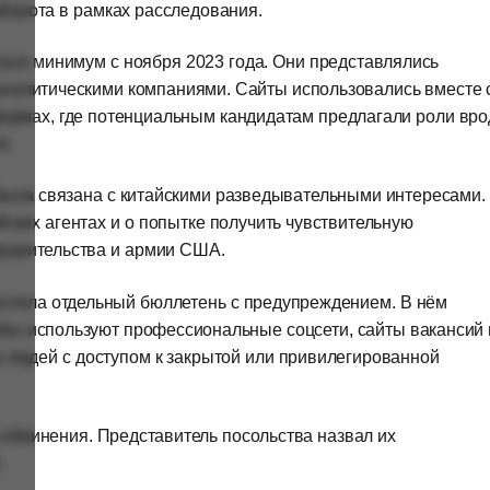
борота в рамках расследования.
ься минимум с ноября 2023 года. Они представлялись
аналитическими компаниями. Сайты использовались вместе 
ормах, где потенциальным кандидатам предлагали роли вро
t.
была связана с китайскими разведывательными интересами.
ских агентах и о попытке получить чувствительную
равительства и армии США.
устила отдельный бюллетень с предупреждением. В нём
жбы используют профессиональные соцсети, сайты вакансий 
 людей с доступом к закрытой или привилегированной
 обвинения. Представитель посольства назвал их
.