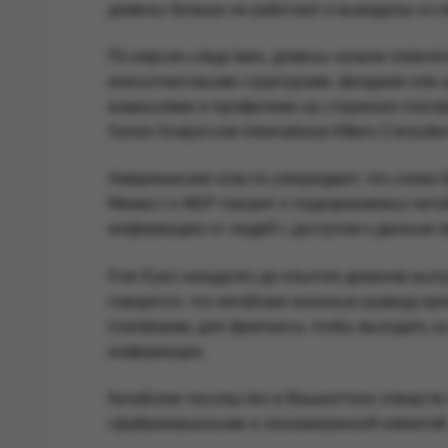
домены больше не работают и выведены из о
По версии следствия, домены начали появлят
консалтинговыми структурами, фондами или 
вакансиями и профилями на сторонних платф
Senior Analyst или International Affairs Consultan
Американские власти утверждают, что схема 
Минюст и ФБР говорят о подозреваемых китай
информацию от людей с доступом к данным п
Five Eyes незадолго до изъятия доменов вып
говорится, что китайские военные разведслу
платформы для фриланса, чтобы выходить на
информации.
Китайское посольство в Вашингтоне отвергло
сфабрикованными и злонамеренной клеветой