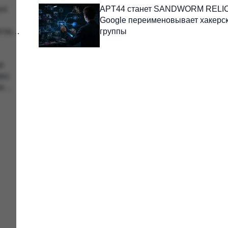
ых
APT44 станет SANDWORM RELIC
Google переименовывает хакерс
гла
группы
и
рез
е