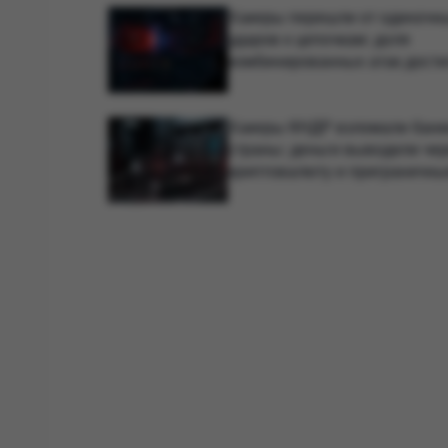
Хакеры перешли от одиночн
ударов к цепочкам: доля
комбинированных атак дости
44%
Хакеры КНДР взломали банк
страны: деньги выводили че
криптовалюту и приграничны
каналы