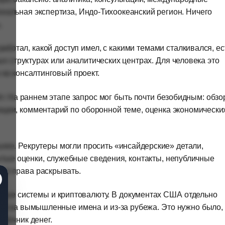
ональная экспертиза, Индо-Тихоокеанский регион. Ничего
.
аботал, какой доступ имел, с какими темами сталкивался, ес
ых структурах или аналитических центрах. Для человека это
на консалтинговый проект.
т. На раннем этапе запрос мог быть почти безобидным: обзо
ации, комментарий по оборонной теме, оценка экономически
ьнее. Рекрутеры могли просить «инсайдерские» детали,
тые оценки, служебные сведения, контакты, непубличные
ел права раскрывать.
жные системы и криптовалюту. В документах США отдельно
унты на вымышленные имена и из-за рубежа. Это нужно было,
сточник денег.