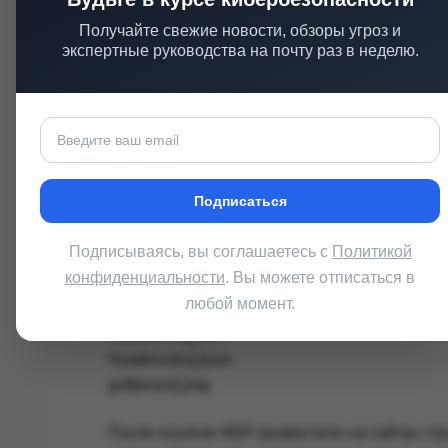
Получайте свежие новости, обзоры угроз и
Минюст США перечислил 13 доменов, которые,
экспертные руководства на почту раз в неделю.
centrikglobalconsulting[.]com
rightinfoconsult[.]com
finnaclevesperconsulting[.]com
cydfconsulting[.]com
pulsewaveglobal[.]com
Подписаться
catalystglobalsolutions[.]com
thehorizzen[.]com
Подписываясь, вы соглашаетесь с
Политикой
geoindopacific[.]com
конфиденциальности
. Вы можете отписаться в
gpf-ina[.]org
любой момент.
safesec-group[.]com
thetruthinfo[.]com
Vandercons[.]com
gulfpeace[.]org
После изъятия ФБР разместило на сайтах стр