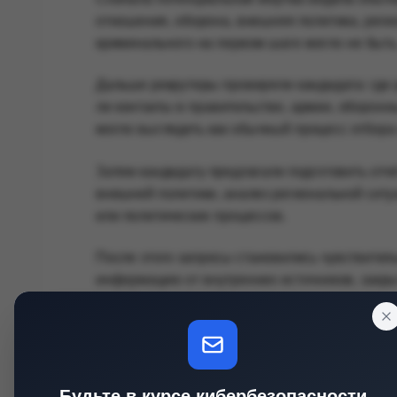
отношения, оборона, внешняя политика, реги
криминального на первом шаге могло не быть
Дальше рекрутеры проверяли кандидата: где р
ли контакты в правительстве, армии, оборонн
могло выглядеть как обычный процесс отбора 
Затем кандидату предлагали подготовить отчё
внешней политики, анализ региональной ситу
или политических процессов.
После этого запросы становились чувствител
информацию от внутренних источников, закры
выводы и материалы, которые кандидат не им
Платили за такие отчёты через онлайн-платё
указано, что платежи могли идти через акка
чтобы скрыть реальных операторов схемы и и
Будьте в курсе кибербезопасности