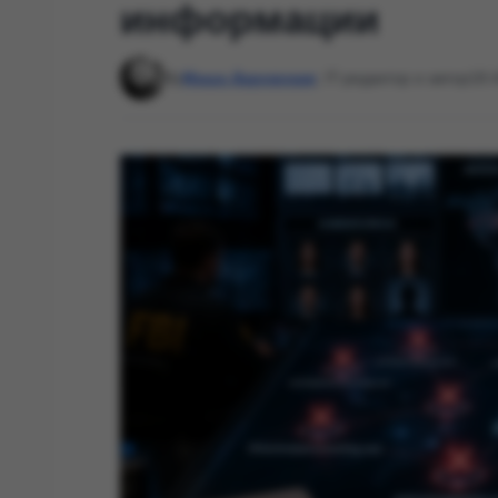
информации
By
Маша Даровская
, IT-редактор и автор
18: