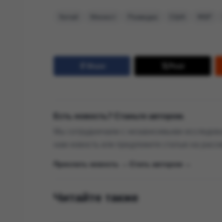
Китай
Минюст
Разведка
США
ФБР
Share
Post
Есть новость? Станьте автором.
Мы сотрудничаем с независимыми исследова
нам новость или предложите статью на расс
Прислать новость →
|
Стать автором →
Читайте также