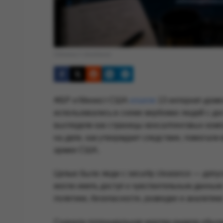
Обложка © Anonhaven
ФБР и Минюст США
изъяли
13 интернет-домен
использовались в схеме вербовки людей с до
выглядели как страницы консалтинговых компа
на деле, как утверждает следствие, помогал
армии США.
Целью были люди с security clearance — допу
могли иметь доступ к чувствительным данным 
политике, безопасности, разведке и аналитике
Сначала потенциальная жертва видела обычн