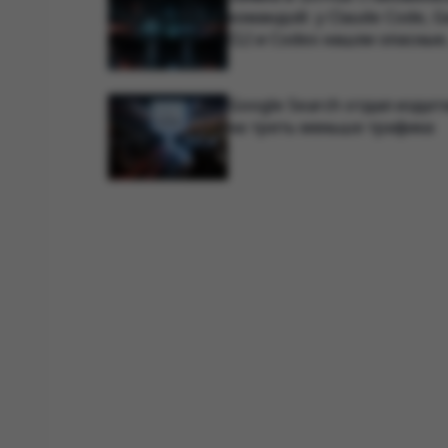
командой: у Claude Code, G
CLI и Codex нашли опасные
цепочки атак
Google Search отдал издат
на треть меньше трафика