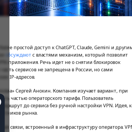
олее простой доступ к ChatGPT, Claude, Gemini и други
язи
обсуждают
с властями механизм, который позволит
VPN-приложения. Речь идет не о снятии блокировок
: часть сервисов не запрещена в России, но сами
ких IP-адресов.
ома» Сергей Анохин. Компания изучает вариант, при
тать частью операторского тарифа. Пользователь
 маршрут до сервиса без ручной настройки VPN. Идея, к
частников рынка.
нал связи, встроенный в инфраструктуру оператора. VP