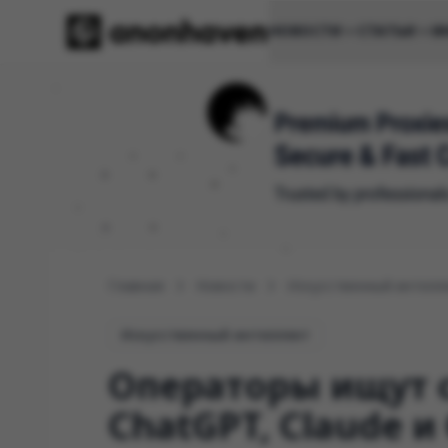
НОВОСТИ
СТАТЬИ
И
Главная
Новости
Искусственный интелл
Искусственный интеллект
Операторы ищут с
ChatGPT, Claude 