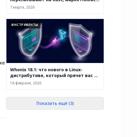
закрывают, а анонимность уже не
7 марта, 2026
абсолютна
ИНСТРУМЕНТЫ
же
Whonix 18.1: что нового в Linux-
дистрибутиве, который прячет вас за
двумя виртуальными машинами
18 февраля, 2026
Показать ещё (3)