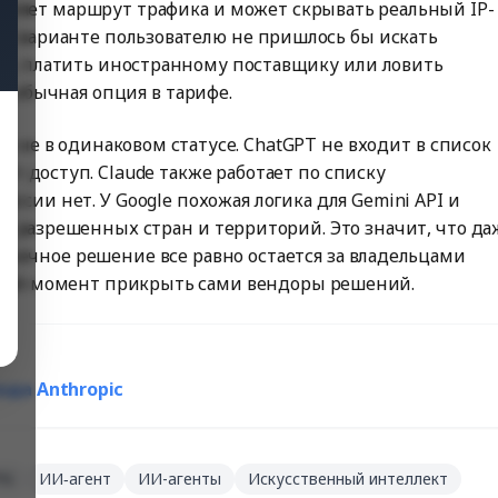
 меняет маршрут трафика и может скрывать реальный IP-
ком варианте пользователю не пришлось бы искать
ер, платить иностранному поставщику или ловить
к обычная опция в тарифе.
ся не в одинаковом статусе. ChatGPT не входит в список
т доступ. Claude также работает по списку
ссии нет. У Google похожая логика для Gemini API и
ень разрешенных стран и территорий. Это значит, что да
онечное решение все равно остается за владельцами
любой момент прикрыть сами вендоры решений.
ода Anthropic
PN
ИИ‑агент
ИИ-агенты
Искусственный интеллект