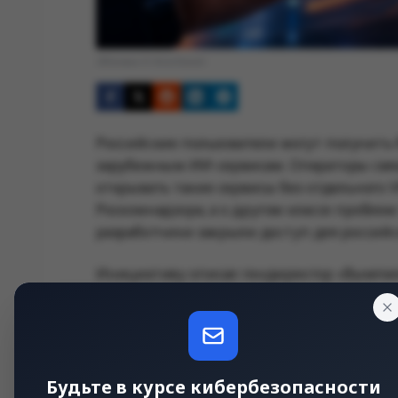
Обложка © Anonhaven
Российские пользователи могут получить б
зарубежным ИИ-сервисам. Операторы св
открывать такие сервисы без отдельного 
Роскомнадзора, а о другом классе проблем
разработчики закрыли доступ для российс
Инициативу описал гендиректор «Вымпелк
котором доступ к таким ресурсам может с
подключает услугу у оператора и получает
утверждается, заинтересовала и других у
Технически это похоже на управляемый ка
Будьте в курсе кибербезопасности