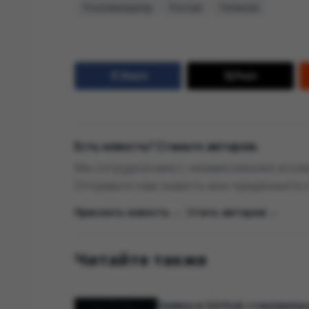
Роскомнадзор
Россия
Телеком
Share
Post
Есть новость? Станьте автором.
Мы сотрудничаем с независимыми исслед
Отправьте нам новость или предложите 
Прислать новость →
|
Стать автором →
Читайте также
Заявка в GitHub становила