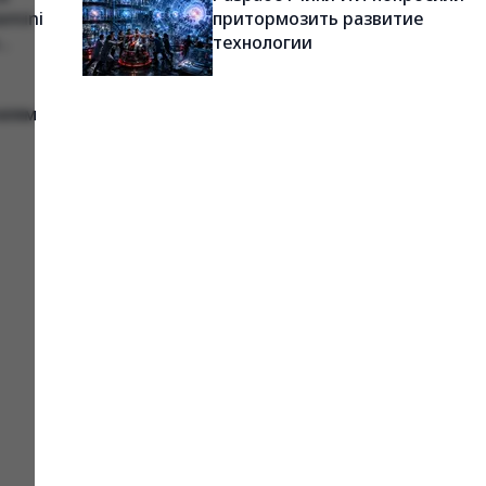
emini
притормозить развитие
технологии
елям