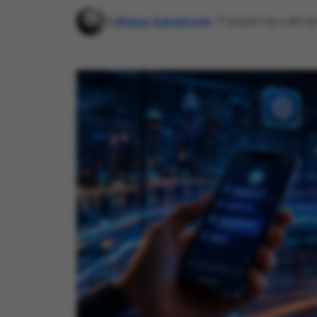
By
Маша Даровская
, IT-редактор и автор