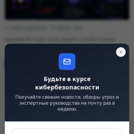
от Маша Даровская
29 апреля, 2026
Браузер без куки тоже следит: в Firefox нашли
трекинг через IndexedDB
Читать далее
→
Будьте в курсе
кибербезопасности
Получайте свежие новости, обзоры угроз и
экспертные руководства на почту раз в
неделю.