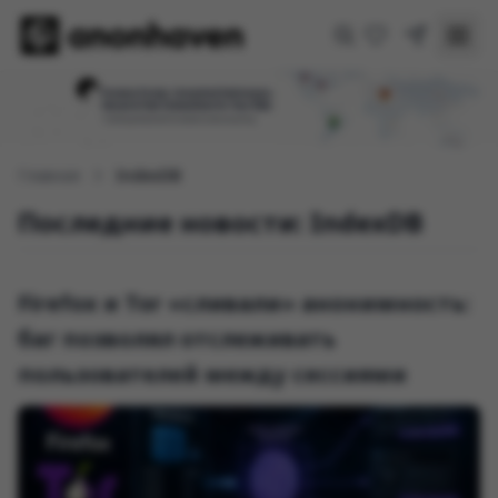
Главная
IndexDB
Последние новости: IndexDB
Firefox и Tor «сливали» анонимность:
баг позволял отслеживать
пользователей между сессиями