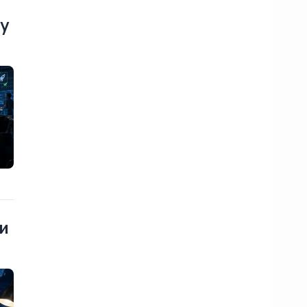
ву
 и