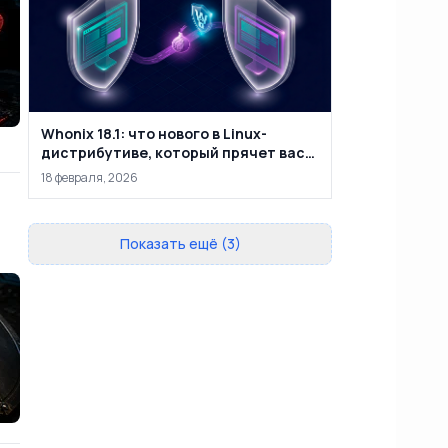
Whonix 18.1: что нового в Linux-
дистрибутиве, который прячет вас
за двумя виртуальными машинами
18 февраля, 2026
Показать ещё (3)