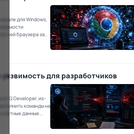
 канале для Windows,
уязвимости
патчей браузера за
ogle указаны 15
о уровня …
 уязвимость для разработчиков
on Q Developer, из-
выполнить команды на
 учётные данные.
ых серверов и IDE-