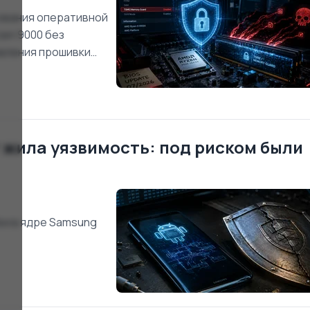
ования оперативной
en 9000 без
овления прошивки
редупреждения.
 жила уязвимость: под риском были
ки в ядре Samsung