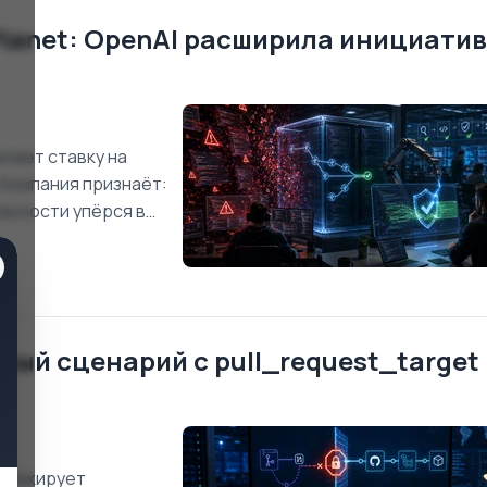
 Planet: OpenAI расширила инициати
елает ставку на
Компания признаёт:
пасности упёрся в
мость сама по себе
ает патч, который
ный сценарий с pull_request_target
 блокирует