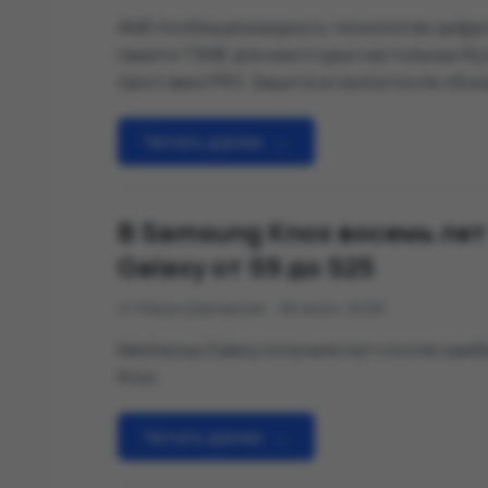
AMD пообещала вернуть технологию шифр
памяти TSME для некоторых настольных Ryz
приставки PRO. Защита исчезла после обн
AGESA, причём без внятного публичного п
Читать далее
→
В Samsung Knox восемь лет
Galaxy от S9 до S25
от Маша Даровская
26 июня, 2026
Миллионы Galaxy получили патч после ошиб
Knox
Читать далее
→