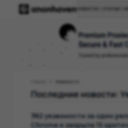
НОВОСТИ
СТАТЬИ
И
Главная
Уязвимости
Последние новости: У
382 уязвимости за один ре
Chrome и закрыла 15 крити