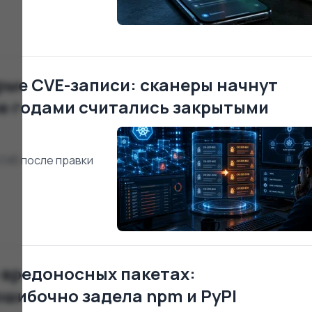
рые CVE-записи: сканеры начнут
ые годами считались закрытыми
CVE после правки
о вредоносных пакетах:
шибочно задела npm и PyPI