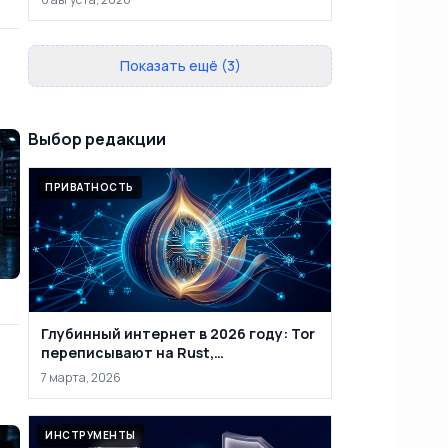
Показать ещё (3)
в
Выбор редакции
ПРИВАТНОСТЬ
Глубинный интернет в 2026 году: Tor
переписывают на Rust,
маркетплейсы закрывают, а
7 марта, 2026
анонимность уже не абсолютна
ИНСТРУМЕНТЫ