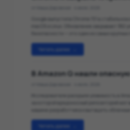
от Маша Даровская
4 июля, 2026
Google выпустила Chrome 151 в стабильном
macOS и Linux. Обновление закрывает 382 
безопасности — это один из самых крупных 
последнее время. В официальном списке Go
критических CVE, десятки проблем высоког
Читать далее
→
В Amazon Q нашли опасную
от Маша Даровская
4 июля, 2026
Исследователи раскрыли уязвимость в Amaz
за которой вредоносный репозиторий мог 
машине разработчика и вытащить облачные
AWS уже выпустила исправления для языков
плагинов.
Читать далее
→