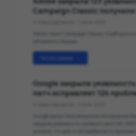
Adobe закрыла 123 уязвимос
Campaign Classic получили
от Маша Даровская
11 июня, 2026
Adobe чинит Campaign Classic, ColdFusion и 
обновлять первым
Читать далее
→
Google закрыла уязвимость
патч исправляет 124 проб
от Маша Даровская
4 июня, 2026
Google выпустила июньское обновление бе
закрыла уязвимость нулевого дня CVE-202
указала, что для этой ошибки есть признак