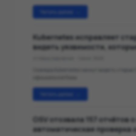
целевой эксплуатации.
Читать далее
→
Kubernetes исправляет ста
видеть уязвимости, котор
от Маша Даровская
1 июня, 2026
Сканеры Kubernetes начнут видеть старые 
официальной базы
Читать далее
→
OSV отозвала 157 отчётов 
автоматическая проверка о