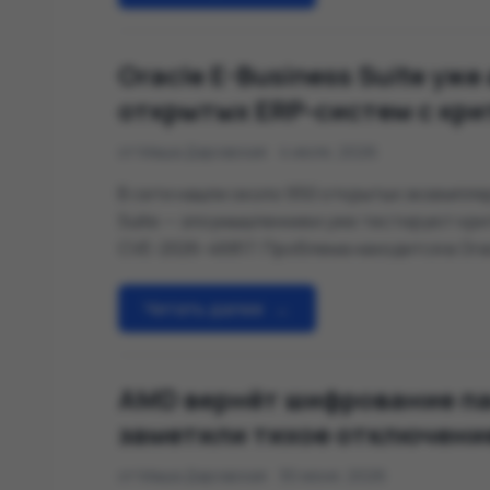
Oracle E-Business Suite уж
открытых ERP-систем с кри
от Маша Даровская
4 июля, 2026
В сети нашли около 950 открытых экземпляр
Suite — злоумышленники уже тестируют кр
CVE-2026-46817. Проблема находится в Ora
компоненте File Transmission, и позволяет
учётной записи обратиться к системе по H
Читать далее
→
скомпрометировать Oracle Payments. …
AMD вернёт шифрование па
заметили тихое отключени
от Маша Даровская
30 июня, 2026