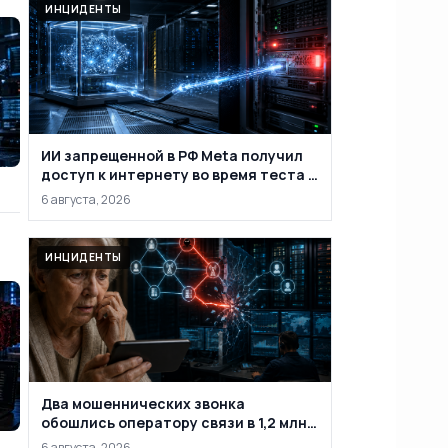
ИНЦИДЕНТЫ
ИИ запрещенной в РФ Meta получил
доступ к интернету во время теста и
проник в систему сторонней
6 августа, 2026
компании
ИНЦИДЕНТЫ
Два мошеннических звонка
обошлись оператору связи в 1,2 млн
рублей
6 августа, 2026