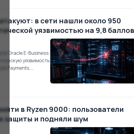
е атакуют: в сети нашли около 950
тической уязвимостью на 9,8 балло
ов Oracle E-Business
итическую уязвимость
cle Payments,
 атакующему без
TTP и
мяти в Ryzen 9000: пользователи
е защиты и подняли шум