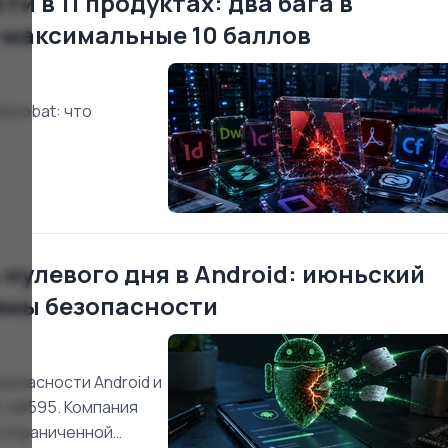
ти в 11 продуктах: два бага в
 максимальные 10 баллов
Acrobat: что
 нулевого дня в Android: июньский
лемы безопасности
зопасности Android и
5-48595. Компания
и ограниченной