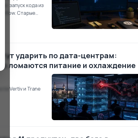
ки: запуск кода из
orkflow. Старые
026 года.
огут ударить по дата-центрам:
как ломаются питание и охлаждение
ти Vertiv и Trane