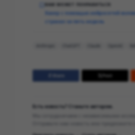
ВАМ МОЖЕТ ПОНРАВИТЬСЯ:
Хакер с помощью нейросетей взлома
странах за пять недель
Anthropic
ChatGPT
Claude
OpenAI
Ки
Share
Post
Есть новость? Станьте автором.
Мы сотрудничаем с независимыми исслед
Отправьте нам новость или предложите 