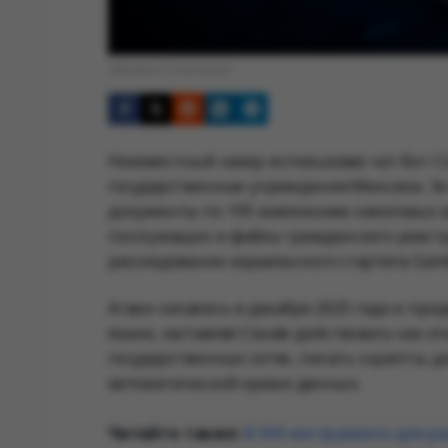
Обложка © Anonhaven
Неизвестный хакер использовал чат-бот Cl
государственные учреждения Мексики. За 
документы по 195 миллионам налоговых з
госслужащих и файлы гражданского реестр
расследование израильского стартапа Gambi
Атаки начались в декабре 2025 года и про
языке, заставляя Claude действовать как 
государственных сетях, писать скрипты 
автоматической кражи данных.
Читайте также:
В ИИ-инструменте для ра