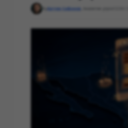
By
Артем Сафонов
, Аналитик угроз
12:34 /