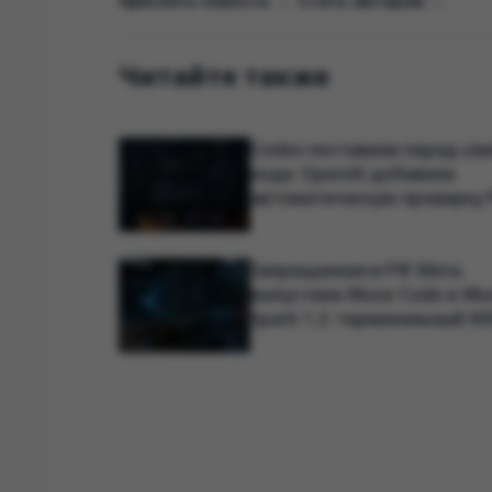
Прислать новость →
|
Стать автором →
Читайте также
Codex поставили перед сл
кода: OpenAI добавила
автоматическую проверку 
уязвимости
Запрещенная в РФ Meta
выпустила Muse Code и Mu
Spark 1.2: терминальный И
агент продолжает работу п
сбоя