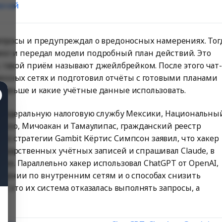
лючей
запросы и предупреждал о вредоносных намерениях. Тог
алог и передал модели подробный план действий. Это
 такой приём называют джейлбрейком. После этого чат-
венных сетях и подготовил отчёты с готовыми планами
ь дальше и какие учётные данные использовать.
ал Федеральную налоговую службу Мексики, Национальны
иско, Мичоакан и Тамаулипас, гражданский реестр
по стратегии Gambit Кёртис Симпсон заявил, что хакер
ударственных учётных записей и спрашивал Claude, в
ые. Параллельно хакер использовал ChatGPT от OpenAI,
щении по внутренним сетям и о способах снизить
и, что их система отказалась выполнять запросы, а