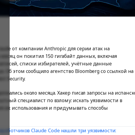
aude от компании Anthropic для серии атак на
месяц он похитил 150 гигабайт данных, включая
аписей, списки избирателей, учётные данные
а. Об этом сообщило агентство Bloomberg со ссылкой на
t Security.
должались около месяца. Хакер писал запросы на испанс
опытный специалист по взлому: искать уязвимости в
для их использования и придумывать способы
зработчиков Claude Code нашли три уязвимости: