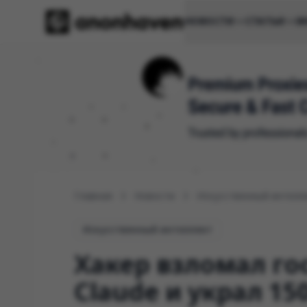
НОВОСТИ
СТАТЬИ
И
Главная
Новости
Искусственный интелл
Искусственный интеллект
Хакер взломал го
Claude и украл 15