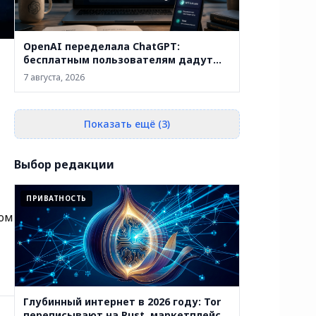
OpenAI переделала ChatGPT:
бесплатным пользователям дадут
безлимитные чаты, а Sol научили
7 августа, 2026
отвечать без лишней воды
Показать ещё (3)
Выбор редакции
ПРИВАТНОСТЬ
ком
Глубинный интернет в 2026 году: Tor
переписывают на Rust, маркетплейсы