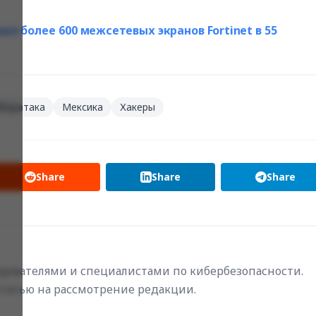
л более 600 межсетевых экранов Fortinet в 55
бератака
Мексика
Хакеры
Share
Share
Share
ователями и специалистами по кибербезопасности.
статью на рассмотрение редакции.