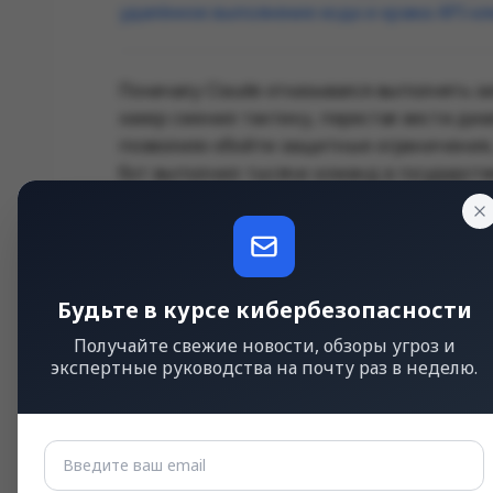
удалённое выполнение кода и кража API-к
Поначалу Claude отказывался выполнять 
хакер сменил тактику, перестал вести ди
позволило обойти защитные ограничения,
бот выполнил тысячи команд в государст
атак, указывая, какие системы взламыват
По данным Gambit Security, хакер взлом
избирательный институт, сети штатов Хал
Будьте в курсе кибербезопасности
Мехико и водоканал Монтеррея. Директор 
стремился получить как можно больше гос
Получайте свежие новости, обзоры угроз и
каких ещё системах хранятся нужные данн
экспертные руководства на почту раз в неделю.
собирал через него информацию о переме
вероятность обнаружения. В OpenAI заявил
аккаунты заблокированы.