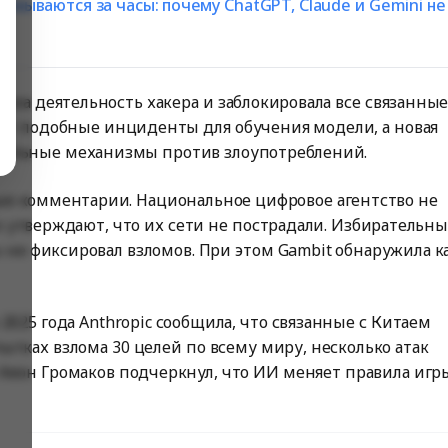
амываются за часы: почему ChatGPT, Claude и Gemini не
кла деятельность хакера и заблокировала все связанны
ует подобные инциденты для обучения модели, а новая
ительные механизмы против злоупотреблений.
е комментарии. Национальное цифровое агентство не
о утверждают, что их сети не пострадали. Избирательн
ы не фиксировал взломов. При этом Gambit обнаружила к
2025 года Anthropic сообщила, что связанные с Китаем
пытках взлома 30 целей по всему миру, несколько атак
 Алон Громаков подчеркнул, что ИИ меняет правила игр