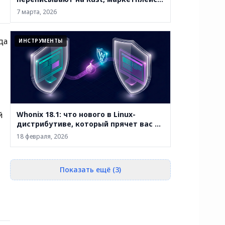
закрывают, а анонимность уже не
7 марта, 2026
абсолютна
да
ИНСТРУМЕНТЫ
й
Whonix 18.1: что нового в Linux-
дистрибутиве, который прячет вас за
двумя виртуальными машинами
18 февраля, 2026
Показать ещё (3)