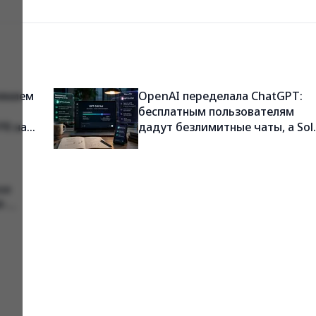
иянием
OpenAI переделала ChatGPT:
бесплатным пользователям
PR на
дадут безлимитные чаты, а Sol
научили отвечать без лишней
воды
se
И-
осле