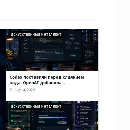
ИСКУССТВЕННЫЙ ИНТЕЛЛЕКТ
Codex поставили перед слиянием
кода: OpenAI добавила
автоматическую проверку PR на
7 августа, 2026
уязвимости
ИСКУССТВЕННЫЙ ИНТЕЛЛЕКТ