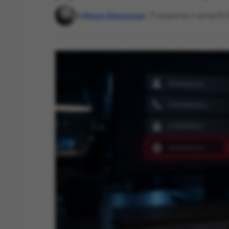
By
Маша Даровская
, IT-редактор и автор
18: