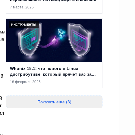
закрывают, а анонимность уже не
7 марта, 2026
абсолютна
ИНСТРУМЕНТЫ
ема
ые
Whonix 18.1: что нового в Linux-
дистрибутиве, который прячет вас за
ий
двумя виртуальными машинами
18 февраля, 2026
й
Показать ещё (3)
т
ил
ю,