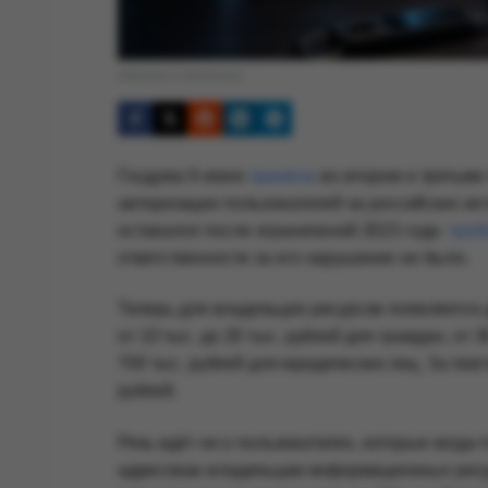
Обложка © Anonhaven
Госдума 9 июня
приняла
во втором и третьем
авторизации пользователей на российских ин
оставался после ограничений 2023 года:
треб
ответственности за его нарушение не было.
Теперь для владельцев ресурсов появляется
от 10 тыс. до 20 тыс. рублей для граждан, от 
700 тыс. рублей для юридических лиц. За по
рублей.
Речь идёт не о пользователях, которые когда-
адресован владельцам информационных ресурс