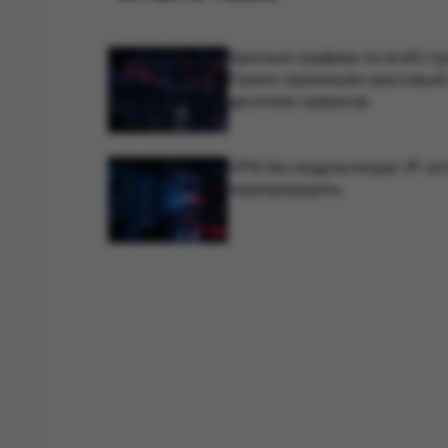
Красные графики по всей стр
Рунете произошёл массовый 
десятков сервисов
VPN без индульгенции: IP хо
перепроверять