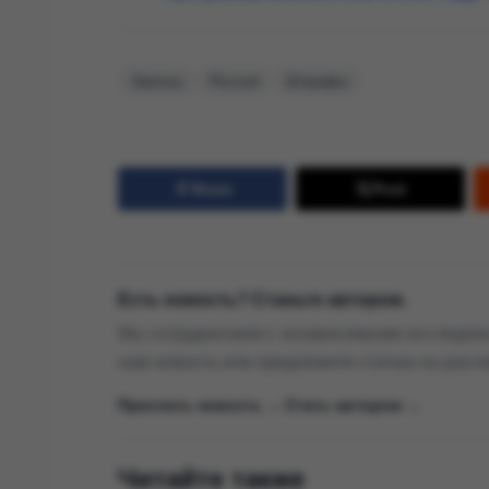
Законы
Россия
Штрафы
Share
Post
Есть новость? Станьте автором.
Мы сотрудничаем с независимыми исследова
нам новость или предложите статью на расс
Прислать новость →
|
Стать автором →
Читайте также