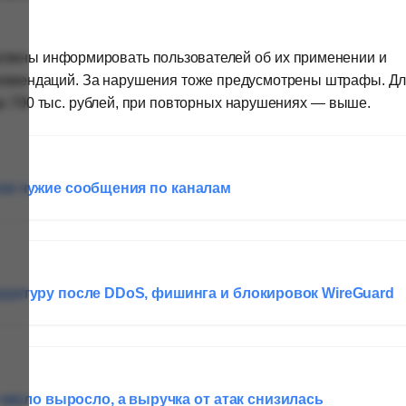
олжны информировать пользователей об их применении и
екомендаций. За нарушения тоже предусмотрены штрафы. Д
о 700 тыс. рублей, при повторных нарушениях — выше.
ли чужие сообщения по каналам
руктуру после DDoS, фишинга и блокировок WireGuard
число выросло, а выручка от атак снизилась