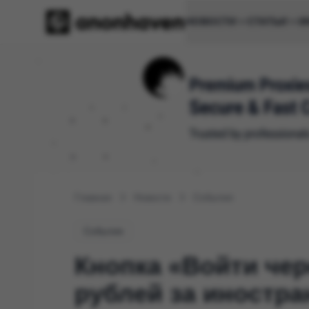
НОВОСТИ
СТАТЬИ
И
Главная
Новости
События
События
Кнопка «Войти чер
рублей за иностр