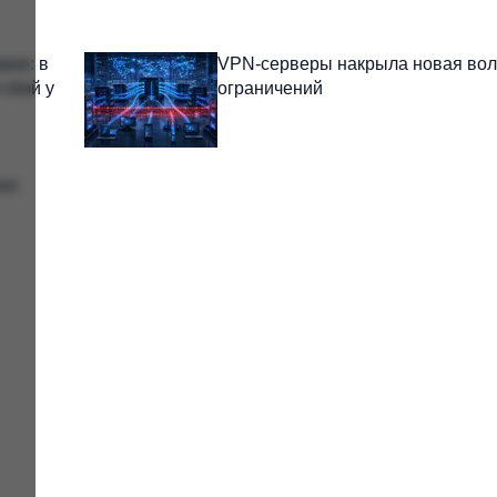
ане: в
VPN-серверы накрыла новая во
сбой у
ограничений
тят