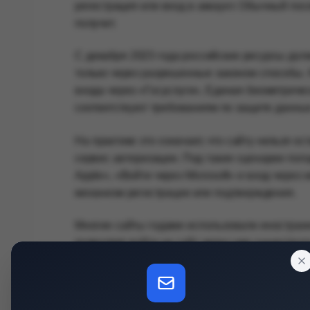
регистрация или вход в аккаунт. Обычный пос
получит.
С декабря 2023 года российские ресурсы дол
только через разрешенные законом способы.
входа через «Госуслуги», Единая биометрич
соответствуют требованиям по защите данных
На практике это означает, что сайту нельзя 
сервис авторизации. Под такие сценарии поп
Apple», «Войти через Microsoft» и вход через
механизм регистрации или подтверждения.
Многие сайты годами использовали иностран
позволяет войти на сайт через уже существу
открывает доступ к разным сервисам. Для пол
аккаунт.
Для владельца сайта такая схема тоже была 