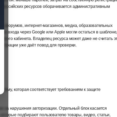
для российских ресурсов оборачивается административным
в, форумов, интернет-магазинов, медиа, образовательных
ки входа через Google или Apple могли остаться в шаблоне
ичного кабинета. Владелец ресурса может даже не считать э
гистрации уже даёт повод для проверки.
»;
у;
тему, которая соответствует требованиям к защите
ко за нарушения авторизации. Отдельный блок касается
которые подбирают пользователю товары, видео, статьи,