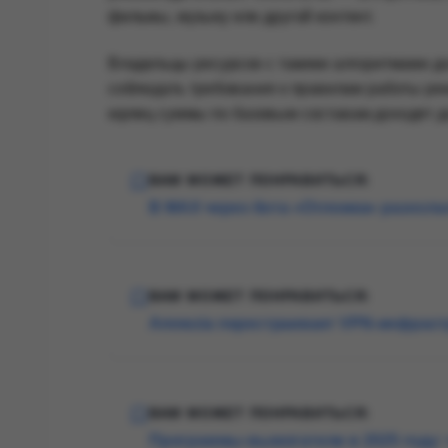
фильмы, музыку или другой контент.
Владельцы ресурсов с такими алгоритмами д
соблюдать требования к правилам работы р
юрлиц суммы по базовым составам доходят д
ВАМ МОЖЕТ ПОНРАВИТЬСЯ:
В MAX через бота «Отложка» разосла
ВАМ МОЖЕТ ПОНРАВИТЬСЯ:
Amnezia перестраивает VPN-инфраст
ВАМ МОЖЕТ ПОНРАВИТЬСЯ:
Программы-вымогатели в 2025 году: 