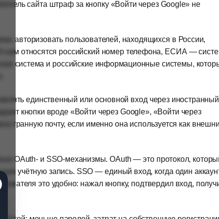
етитель сайта штраф за кнопку «Войти через Google» не
жны авторизовать пользователей, находящихся в России,
 К ним относятся российский номер телефона, ЕСИА — сист
еская система и российские информационные системы, котор
.
оставлять единственный или основной вход через иностранный
адают кнопки вроде «Войти через Google», «Войти через
 иностранную почту, если именно она используется как внешн
ные OAuth- и SSO-механизмы. OAuth — это протокол, которы
ющую учётную запись. SSO — единый вход, когда один аккаун
ьзователя это удобно: нажал кнопку, подтвердил вход, получ
простой: меньше паролей, затрат на собственную регистраци