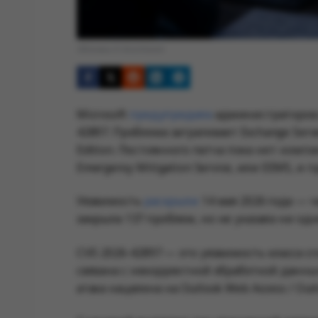
Обложка © Anonhaven
Microsoft
предупредила
администраторов л
42897. Проблема затрагивает Exchange Server
Edition. Постоянного патча пока нет: ком
Emergency Mitigation Service, или EEMS, и
Уязвимость
раскрыли
14 мая 2026 года — ч
закрыла 137 проблем, но не указала ни одн
CVE-2026-42897 — это уязвимость класса cross
связана с некорректной обработкой данн
атака нацелена на Outlook Web Access / Out