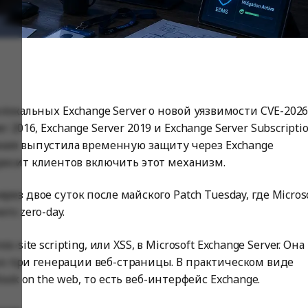
окальных Exchange Server о новой уязвимости CVE-2026
 2016, Exchange Server 2019 и Exchange Server Subscripti
пания выпустила временную защиту через Exchange
 просит клиентов включить этот механизм.
ерез двое суток после майского Patch Tuesday, где Micros
ого zero-day.
-site scripting, или XSS, в Microsoft Exchange Server. Она
ых при генерации веб-страницы. В практическом виде
look on the web, то есть веб-интерфейс Exchange.