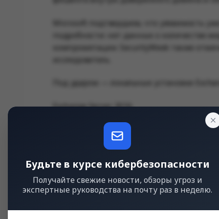
Microsoft подтвердила, что уязвимость уж
подробности: нет данных о количестве жер
компрометации. SecurityWeek также отме
исследователь.
Под ударом — локальные установки Exchan
Exchange Server 2016;
Exchange Server 2019;
Exchange Server Subscription Edition.
Будьте в курсе кибербезопасности
Exchange Online в публичных публикациях
Получайте свежие новости, обзоры угроз и
риск сейчас — у организаций, которые п
экспертные руководства на почту раз в неделю.
особенно если серверы открыты в интернет