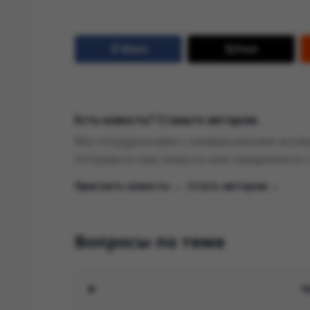
Share
Post
Есть новость? Станьте автором.
Мы сотрудничаем с независимыми исслед
Отправьте нам новость или предложите 
Прислать новость →
|
Стать автором →
Вопросы по теме
Ч