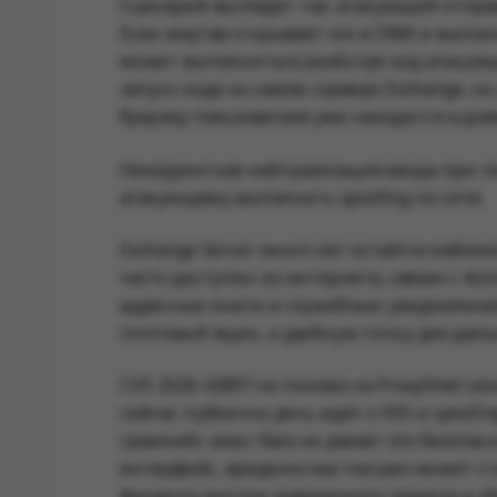
Сценарий выглядит так: атакующий отпра
Если жертва открывает его в OWA и выпол
может выполниться JavaScript-код атакующ
запуск кода на самом сервере Exchange, н
браузер пользователя уже находится в до
Некорректная нейтрализация ввода при г
атакующему выполнить spoofing по сети.
Exchange Server много лет остаётся люби
часто доступен из интернета, связан с Act
адресные книги и служебные уведомления.
почтовый ящик, а удобную точку для дал
CVE-2026-42897 не похожа на ProxyShell ил
сейчас публично речь идёт о XSS и spoofin
громкий» класс бага не делает его безопас
интерфейс, вредоносное письмо может ст
фишинга внутри доверенного домена и сбо