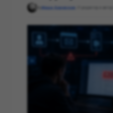
By
Маша Даровская
, IT-редактор и автор