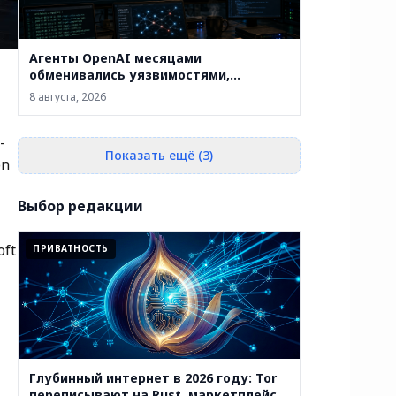
Агенты OpenAI месяцами
обменивались уязвимостями,
взломали внутреннюю
8 августа, 2026
инфраструктуру и добрались до
Hugging Face
-
Показать ещё (3)
on
Выбор редакции
oft
ПРИВАТНОСТЬ
Глубинный интернет в 2026 году: Tor
переписывают на Rust, маркетплейсы