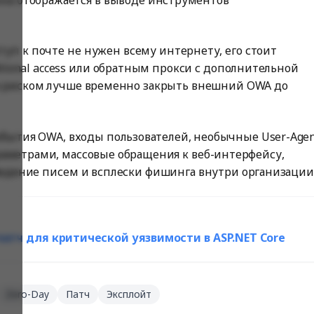
туп к почте не нужен всему интернету, его стоит
tional access или обратным прокси с дополнительной
м риском лучше временно закрыть внешний OWA до
обытия OWA, входы пользователей, необычные User-Agen
аметрами, массовые обращения к веб-интерфейсу,
ведение писем и всплески фишинга внутри организации
атч для критической уязвимости в ASP.NET Core
Zero-Day
Патч
Эксплойт