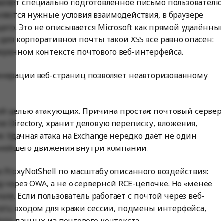
вляет специально подготовленное письмо пользователю
няются нужные условия взаимодействия, в браузере
его. Это не описывается Microsoft как прямой удалённы
о для корпоративной почты такой XSS всё равно опасен:
веренном контексте почтового веб-интерфейса.
енерации веб-страниц позволяет неавторизованному
мой целью атакующих. Причина простая: почтовый серве
ive Directory, хранит деловую переписку, вложения,
 Удачная атака на Exchange нередко даёт не один
ьнейшего движения внутри компании.
и ProxyNotShell по масштабу описанного воздействия:
g через OWA, а не о серверной RCE-цепочке. Но «менее
ным. Если пользователь работает с почтой через веб-
ать входом для кражи сессии, подмены интерфейса,
ра данных из почтового контекста.