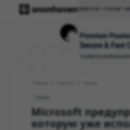
НОВОСТИ
СТАТЬИ
И
Главная
Новости
Угрозы
Угрозы
Microsoft предупр
которую уже испол