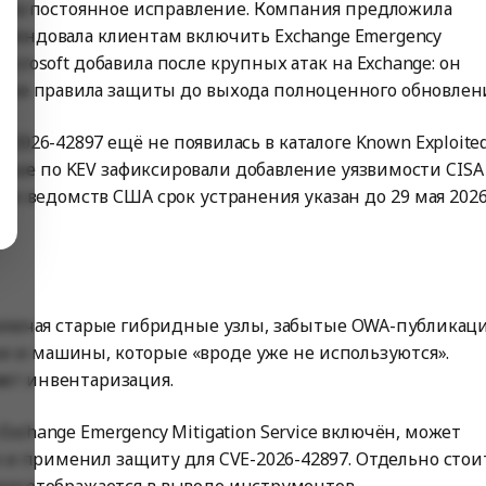
тила постоянное исправление. Компания предложила
мендовала клиентам включить Exchange Emergency
Microsoft добавила после крупных атак на Exchange: он
ые правила защиты до выхода полноценного обновлени
-2026-42897 ещё не появилась в каталоге Known Exploite
данные по KEV зафиксировали добавление уязвимости CISA
их ведомств США срок устранения указан до 29 мая 202
 включая старые гибридные узлы, забытые OWA-публикац
и и машины, которые «вроде уже не используются».
ает инвентаризация.
Exchange Emergency Mitigation Service включён, может
е и применил защиту для CVE-2026-42897. Отдельно стои
 она отображается в выводе инструментов