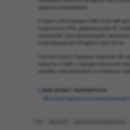
администрирования.
Снизить экспозицию OWA. Если веб-дос
ограничить VPN, доверенными IP, condi
проверкой. Для организаций с высоки
подтверждения mitigation или патча.
Смотреть логи. Полезны журналы IIS, с
запросы к OWA с подозрительными пар
жалобы пользователей на странное по
ВАМ МОЖЕТ ПОНРАВИТЬСЯ:
Microsoft выпустила внеплановый п
CVE
Microsoft
Microsoft Exchange Server