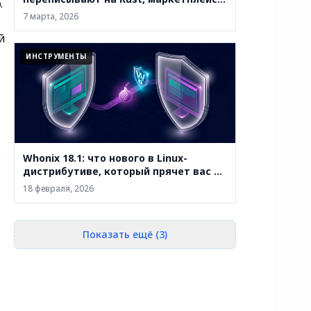
.
закрывают, а анонимность уже не
7 марта, 2026
абсолютна
й
ИНСТРУМЕНТЫ
р
Whonix 18.1: что нового в Linux-
дистрибутиве, который прячет вас за
двумя виртуальными машинами
18 февраля, 2026
Показать ещё (3)