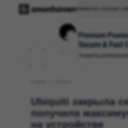
НОВОСТИ
СТАТЬИ
И
Главная
Новости
Ubiquiti закрыла с
получила максиму
на устройстве