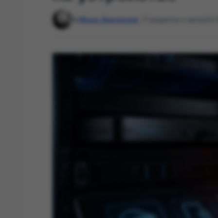
By
Маша Даровская
, IT-редактор и автор
10: