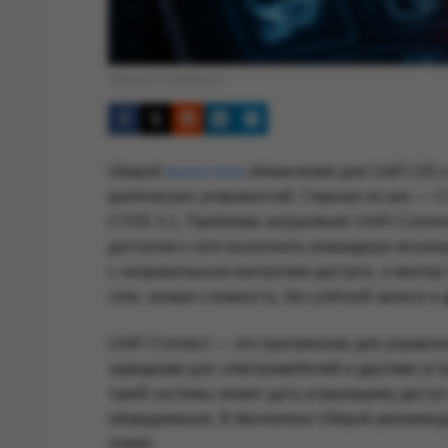
Обложка © Anonhaven
Ubiquiti
выпустила
обновления для UniFi OS и
критических уязвимостей. Главная из них — 
CVSS 3.1. Проблема затрагивает UniFi Connect
доступом к сети выполнить командную инъекци
с неправильным контролем доступа, а вектор
сети, низкая сложность, без учётной записи и
UniFi Connect — это приложение для управл
зарядками для электромобилей и другими ус
такой системы может дать атакующему доступ
оборудования. В бюллетене Ubiquiti рекоменду
новее.