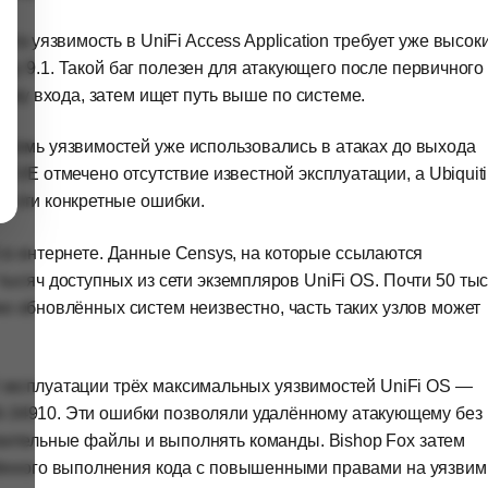
та уязвимость в UniFi Access Application требует уже высок
нку 9.1. Такой баг полезен для атакующего после первичного
очку входа, затем ищет путь выше по системе.
 семь уязвимостей уже использовались в атаках до выхода
CVE отмечено отсутствие известной эксплуатации, а Ubiquiti
з эти конкретные ошибки.
S в интернете. Данные Censys, на которые ссылаются
ысяч доступных из сети экземпляров UniFi OS. Почти 50 ты
е обновлённых систем неизвестно, часть таких узлов может
 эксплуатации трёх максимальных уязвимостей UniFi OS —
-34910. Эти ошибки позволяли удалённому атакующему без
твительные файлы и выполнять команды. Bishop Fox затем
алённого выполнения кода с повышенными правами на уязви