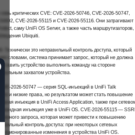
 семь критических CVE: CVE-2026-50746, CVE-2026-50747,
54402, CVE-2026-55115 и CVE-2026-55116. Они затрагивают
 Protect, саму UniFi OS Server, а также часть маршрутизаторов,
людения Ubiquiti.
. Технически это неправильный контроль доступа, который
ыми словами, система принимает запрос, который не должна
аставить устройство выполнить команду на стороне
циальным захватом устройства.
CVE-2026-50747 — серия SQL-инъекций в UniFi Talk
 сети и низкие права, но результатом может стать повышение
дная инъекция в UniFi Access Application, также при сетево
 командная инъекция уже в UniFi OS. CVE-2026-55115 — SSR
а серверного запроса, которая может привести к повышению
равильный контроль доступа: при некоторых сетевых
анкционированные изменения в устройства UniFi OS.