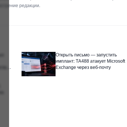
мотрение редакции.
ых
Открыть письмо — запустить
имплант: TA488 атакует Microsoft
гла
Exchange через веб-почту
1
на