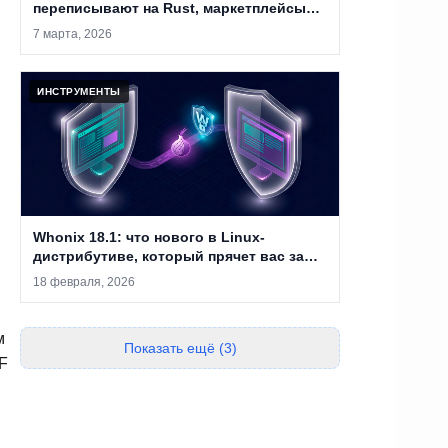
переписывают на Rust, маркетплейсы
закрывают, а анонимность уже не
7 марта, 2026
абсолютна
ИНСТРУМЕНТЫ
Whonix 18.1: что нового в Linux-
дистрибутиве, который прячет вас за
двумя виртуальными машинами
18 февраля, 2026
м
Показать ещё (3)
F