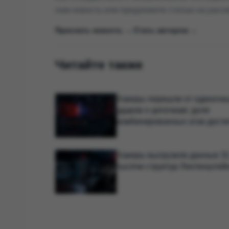
нам новость или предложите статью на расс
Прислать новость →
|
Стать автором →
Читайте также
Хакеры перешли от одиночн
ударов к цепочкам: доля
комбинированных атак дости
44%
Хакеры выгрузили данные 3
тысячи структур Лихтенштей