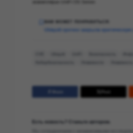
экземплярах UniFi OS Server.
ВАМ МОЖЕТ ПОНРАВИТЬСЯ:
Ubiquiti срочно закрыла критическую 
CVE
Ubiquiti
UniFi
Безопасность
Инфо
Кибербезопасность
Уязвимости
Уязвимость
Share
Post
Есть новость? Станьте автором.
Мы сотрудничаем с независимыми исследова