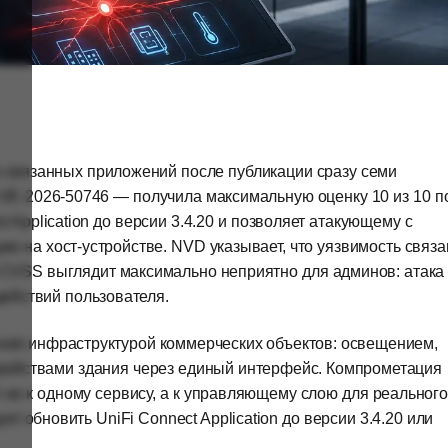
 связанных приложений после публикации сразу семи
CVE-2026-50746 — получила максимальную оценку 10 из 10 п
 Application до версии 3.4.20 и позволяет атакующему с
ю на хост-устройстве. NVD указывает, что уязвимость связа
 CVSS выглядит максимально неприятно для админов: атака
 действий пользователя.
ения инфраструктурой коммерческих объектов: освещением,
тройствами здания через единый интерфейс. Компрометация
 не к одному сервису, а к управляющему слою для реального
ет обновить UniFi Connect Application до версии 3.4.20 или