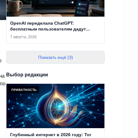
OpenAI переделала ChatGPT:
бесплатным пользователям дадут
безлимитные чаты, а Sol научили
7 августа, 2026
отвечать без лишней воды
Показать ещё (3)
о
Выбор редакции
на
 по
ПРИВАТНОСТЬ
Глубинный интернет в 2026 году: Tor